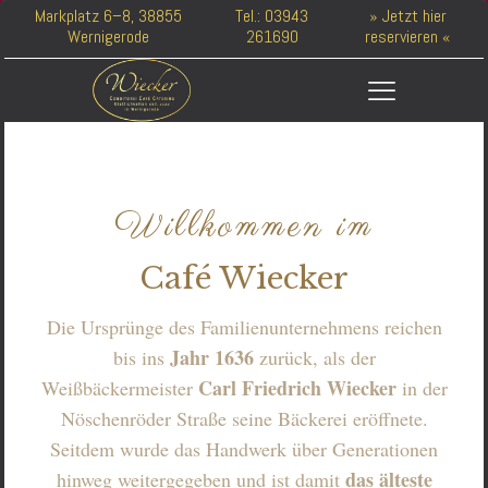
Markplatz 6–8, 38855
Tel.: 03943
» Jetzt hier
Wernigerode
261690
reservieren «
Willkommen im
Café Wiecker
Die Ursprünge des Familienunternehmens reichen
Jahr 1636
bis ins
zurück, als der
Carl Friedrich Wiecker
Weißbäckermeister
in der
Nöschenröder Straße seine Bäckerei eröffnete.
Seitdem wurde das Handwerk über Generationen
das älteste
hinweg weitergegeben und ist damit